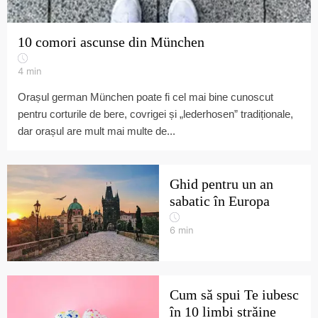
10 comori ascunse din München
4
min
Orașul german München poate fi cel mai bine cunoscut
pentru corturile de bere, covrigei și „lederhosen” tradiționale,
dar orașul are mult mai multe de...
Ghid pentru un an
sabatic în Europa
6
min
Cum să spui Te iubesc
în 10 limbi străine