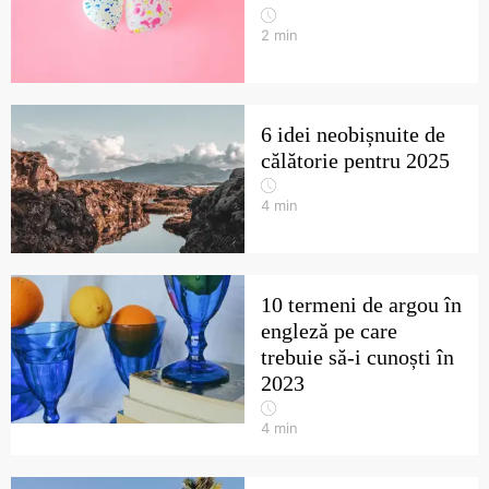
2
min
6 idei neobișnuite de
călătorie pentru 2025
4
min
10 termeni de argou în
engleză pe care
trebuie să-i cunoști în
2023
4
min