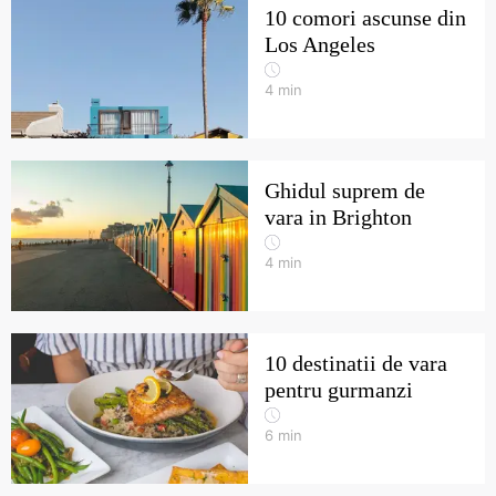
10 comori ascunse din
Los Angeles
4
min
Ghidul suprem de
vara in Brighton
4
min
10 destinatii de vara
pentru gurmanzi
6
min