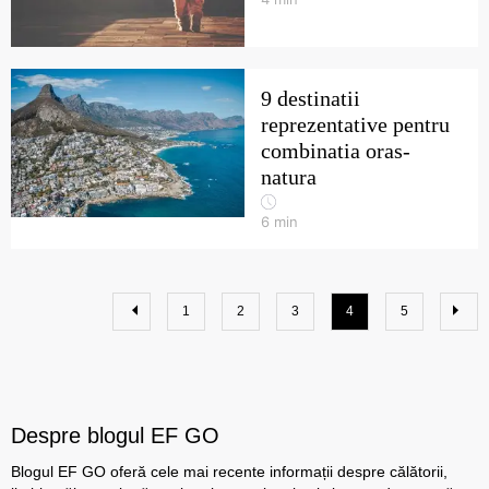
9 destinatii
reprezentative pentru
combinatia oras-
natura
6
min
1
2
3
4
5
Despre blogul EF GO
Blogul EF GO oferă cele mai recente informații despre călătorii,