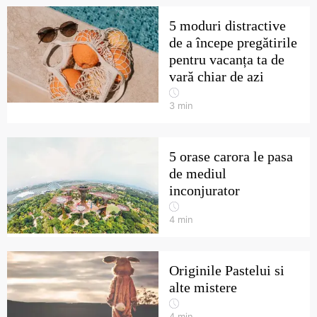
5 moduri distractive
de a începe pregătirile
pentru vacanța ta de
vară chiar de azi
3
min
5 orase carora le pasa
de mediul
inconjurator
4
min
Originile Pastelui si
alte mistere
4
min