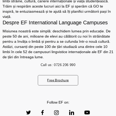
limbi străine, cultură, cariere internaționale și viața studențească.
Trăim și respirăm aceste lucruri aici la EF și sperăm că GO te
inspiră, te entuziasmează și te ajută să îți planifici următorii pași în
viață.
Despre EF International Language Campuses
Misiunea noastră este simplă: deschidem lumea prin educație. De
peste 50 de ani, milioane de elevi au călătorit cu noi în străinătate
pentru a învăța o limbă și pentru a se cufunda într-o nouă cultură.
Astăzi, cursanți din peste 100 de țări studiază una dintre cele 10
limbi în cele 52 de campusuri lingvistice internaționale ale EF din 21
de țări din întreaga lume.
Call us:
0726 206 990
Free Brochure
Follow EF on: