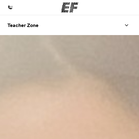
Teacher Zone
Home
Welcome to EF
Offices
Find an office near you
About us
Who we are
Careers
Join the team