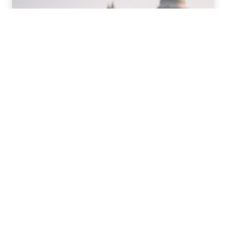
Cursuri lingvistice în străinătate
pentru adulți
Realizați-vă obiectivele lingvistice participând la un
curs de limbă EF în străinătate. Începeți cursurile în
fiecare zi de luni la campusurile EF pentru profesioniști
din întreaga lume și personalizați-le pentru a se adapta
intensității și programului dorit.