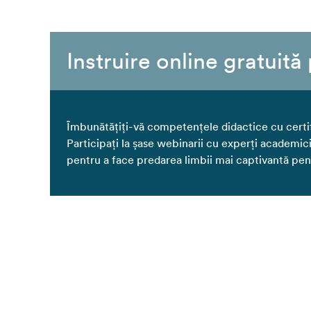
Instruire online gratuită
Îmbunătățiți-vă competențele didactice cu certifi
Participați la șase webinarii cu experți academi
pentru a face predarea limbii mai captivantă pe