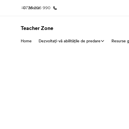
0726 206 990
Menu
Teacher Zone
Home
Dezvoltați-vă abilitățile de predare
Home
Resurse g
Welcome to EF