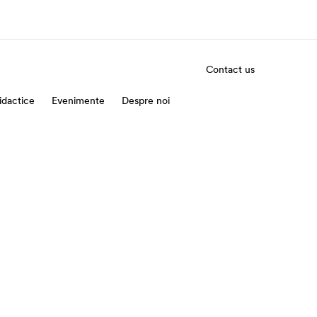
Contact us
idactice
Evenimente
Careers
Despre noi
Join the team