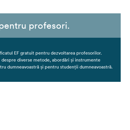
 pentru profesori.
catul EF gratuit pentru dezvoltarea profesorilor.
ci despre diverse metode, abordări și instrumente
ntru dumneavoastră și pentru studenții dumneavoastră.