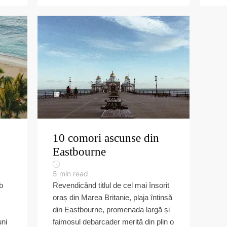
10 comori ascunse din
Eastbourne
5
min read
b
Revendicând titlul de cel mai însorit
oraș din Marea Britanie, plaja întinsă
din Eastbourne, promenada largă și
uni
faimosul debarcader merită din plin o