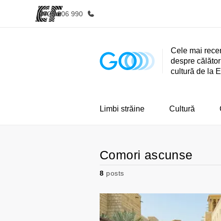
0726 206 990
Cele mai recen
despre călători
Home
cultură de la 
Welcome to EF
Limbi străine
Cultură
Comori ascunse
8
posts