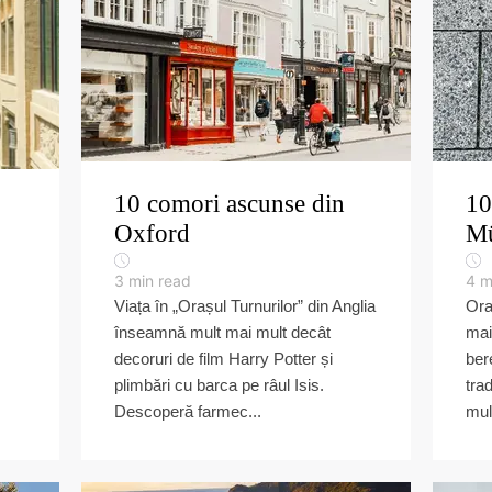
10 comori ascunse din
10
Oxford
M
3
min read
4
m
Viața în „Orașul Turnurilor” din Anglia
Ora
înseamnă mult mai mult decât
mai
decoruri de film Harry Potter și
ber
plimbări cu barca pe râul Isis.
tra
Descoperă farmec...
mul