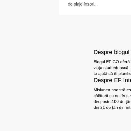
de plaje însori...
Despre blogu
Blogul EF GO oferă ce
viața studențească. 
te ajută să îți planifi
Despre EF In
Misiunea noastră es
călătorit cu noi în s
din peste 100 de țăr
din 21 de țări din î