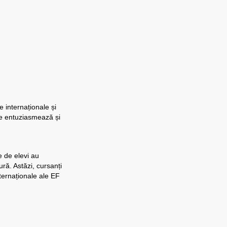
e internaționale și
te entuziasmează și
 de elevi au
ură. Astăzi, cursanți
nternaționale ale EF