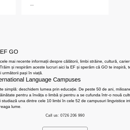
...
l EF GO
le mai recente informații despre călătorii, limbi străine, cultură, carier
Trăim și respirăm aceste lucruri aici la EF și sperăm că GO te inspiră, 
ci următorii pași în viață.
ternational Language Campuses
te simplă: deschidem lumea prin educație. De peste 50 de ani, milioane
trăinătate pentru a învăța o limbă și pentru a se cufunda într-o nouă cult
i studiază una dintre cele 10 limbi în cele 52 de campusuri lingvistice i
ntreaga lume.
Call us:
0726 206 990