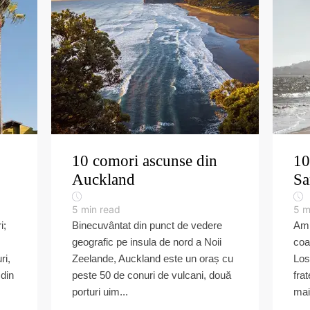
10 comori ascunse din
10
Auckland
Sa
5
min read
5
m
i;
Binecuvântat din punct de vedere
Amp
geografic pe insula de nord a Noii
coa
ri,
Zeelande, Auckland este un oraș cu
Los
din
peste 50 de conuri de vulcani, două
fra
porturi uim...
mai 