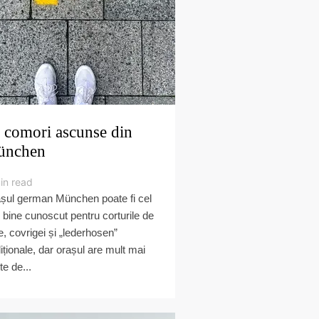
 comori ascunse din
ünchen
in read
șul german München poate fi cel
 bine cunoscut pentru corturile de
e, covrigei și „lederhosen”
diționale, dar orașul are mult mai
te de...