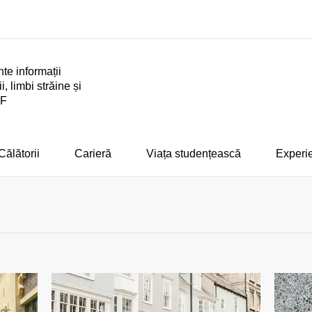
te informații
i, limbi străine și
Offices
About us
EF
Find an office near you
Who we are
Călătorii
Carieră
Viața studențească
Experie