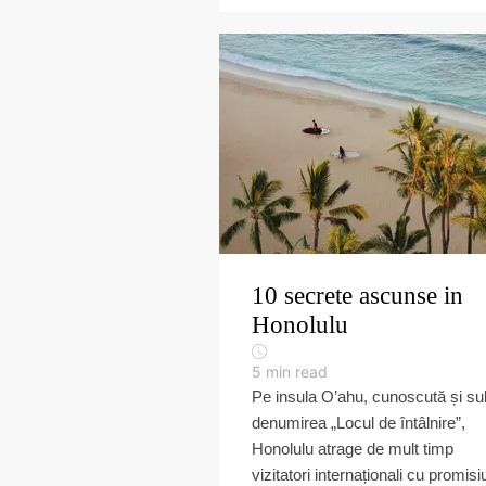
10 secrete ascunse in
Honolulu
5
min read
Pe insula O’ahu, cunoscută și su
denumirea „Locul de întâlnire”,
Honolulu atrage de mult timp
vizitatori internaționali cu promisi