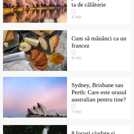
ta de călătorie
4
min
Cum să mănânci ca un
francez
4
min
Sydney, Brisbane sau
Perth: Care este orasul
australian pentru tine?
7
min
8 locuri ciudate și