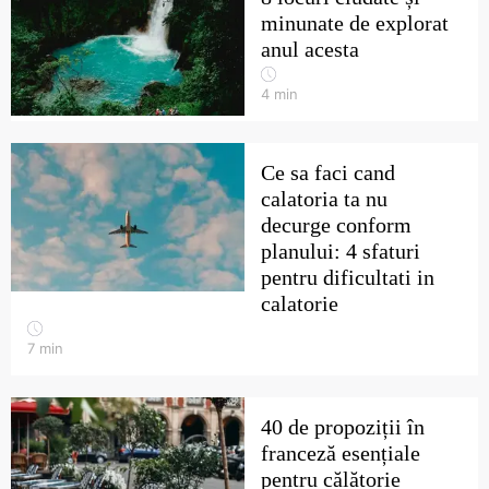
minunate de explorat
anul acesta
4
min
Ce sa faci cand
calatoria ta nu
decurge conform
planului: 4 sfaturi
pentru dificultati in
calatorie
7
min
40 de propoziții în
franceză esențiale
pentru călătorie