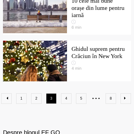
10 cele mai bune
orașe din lume pentru
iarnă
6
min
Ghidul suprem pentru
Crăciun în New York
4
min
1
2
3
4
5
8
Despre blogul EF GO