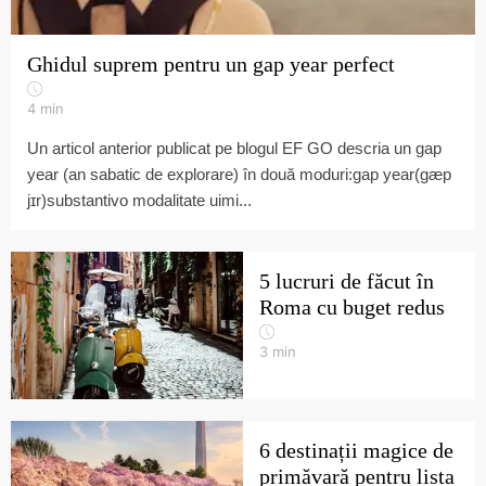
Ghidul suprem pentru un gap year perfect
4
min
Un articol anterior publicat pe blogul EF GO descria un gap
year (an sabatic de explorare) în două moduri:gap year(gæp
jɪr)substantivo modalitate uimi...
5 lucruri de făcut în
Roma cu buget redus
3
min
6 destinații magice de
primăvară pentru lista