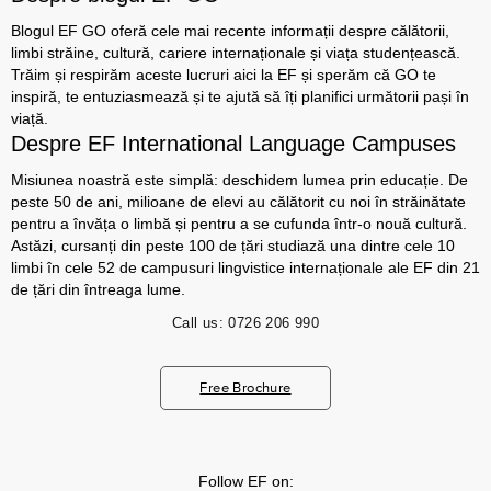
Blogul EF GO oferă cele mai recente informații despre călătorii,
limbi străine, cultură, cariere internaționale și viața studențească.
Trăim și respirăm aceste lucruri aici la EF și sperăm că GO te
inspiră, te entuziasmează și te ajută să îți planifici următorii pași în
viață.
Despre EF International Language Campuses
Misiunea noastră este simplă: deschidem lumea prin educație. De
peste 50 de ani, milioane de elevi au călătorit cu noi în străinătate
pentru a învăța o limbă și pentru a se cufunda într-o nouă cultură.
Astăzi, cursanți din peste 100 de țări studiază una dintre cele 10
limbi în cele 52 de campusuri lingvistice internaționale ale EF din 21
de țări din întreaga lume.
Call us:
0726 206 990
Free Brochure
Follow EF on: