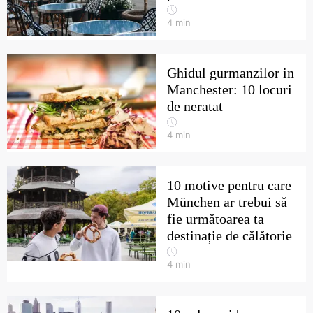
4
min
Ghidul gurmanzilor in
Manchester: 10 locuri
de neratat
4
min
10 motive pentru care
München ar trebui să
fie următoarea ta
destinație de călătorie
4
min