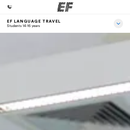
EF LANGUAGE TRAVEL
Home
Students 14-16 years
Welcome to EF
Offices
Find an office near you
About us
Who we are
Careers
Join the team