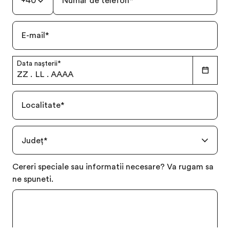
+40
Număr de telefon
*
E-mail
*
Data nașterii
*
ZZ
.
LL
.
AAAA
Localitate
*
Județ
*
Free brochure
Cereri speciale sau informatii necesare? Va rugam sa
ne spuneti.
Price quotation