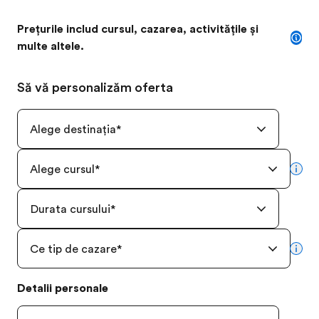
Prețurile includ cursul, cazarea, activitățile și
multe altele.
Să vă personalizăm oferta
Alege destinația
*
Alege cursul
*
mor
Durata cursului
*
Ce tip de cazare
*
mor
Detalii personale