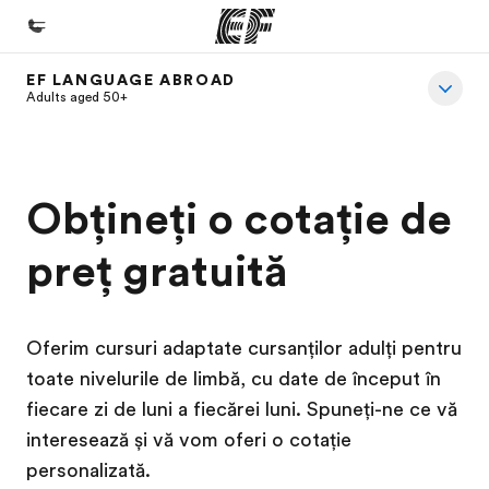
EF LANGUAGE ABROAD
Home
Adults aged 50+
Welcome to EF
Offices
Obțineți o cotație de
Find an office near you
preț gratuită
About us
Who we are
Careers
Oferim cursuri adaptate cursanților adulți pentru
Join the team
toate nivelurile de limbă, cu date de început în
fiecare zi de luni a fiecărei luni. Spuneți-ne ce vă
interesează și vă vom oferi o cotație
personalizată.