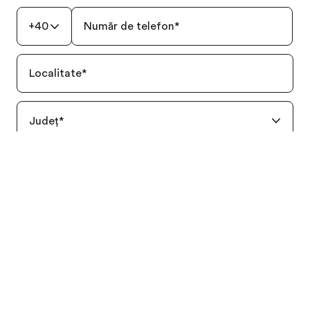
+40
Număr de telefon
*
Broșură gratuită
Ofertă de preț
Localitate
*
Județ
*
Cereri speciale sau informatii necesare? Va rugam sa
ne spuneti.
Da, eu (sau tutorele meu legal)
am citit și am
înțeles modul în care EF prelucrează datele mele
personale, așa cum sunt prevăzute în
Politica de