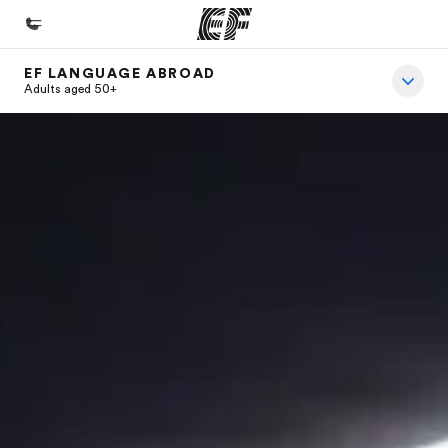
EF LANGUAGE ABROAD
Home
Adults aged 50+
Welcome to EF
Offices
Find an office near you
About us
Who we are
Careers
Join the team