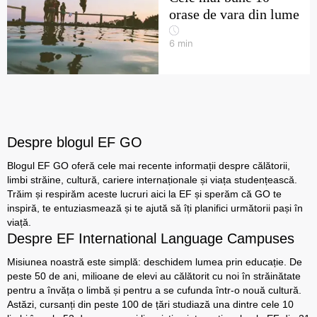
orase de vara din lume
6
min
Despre blogul EF GO
Blogul EF GO oferă cele mai recente informații despre călătorii,
limbi străine, cultură, cariere internaționale și viața studențească.
Trăim și respirăm aceste lucruri aici la EF și sperăm că GO te
inspiră, te entuziasmează și te ajută să îți planifici următorii pași în
viață.
Despre EF International Language Campuses
Misiunea noastră este simplă: deschidem lumea prin educație. De
peste 50 de ani, milioane de elevi au călătorit cu noi în străinătate
pentru a învăța o limbă și pentru a se cufunda într-o nouă cultură.
Astăzi, cursanți din peste 100 de țări studiază una dintre cele 10