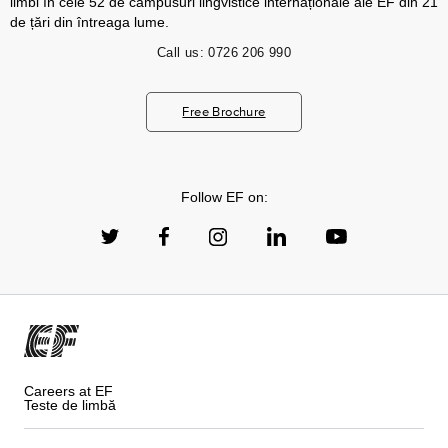
limbi în cele 52 de campusuri lingvistice internaționale ale EF din 21
de țări din întreaga lume.
Call us:
0726 206 990
Free Brochure
Follow EF on:
Careers at EF
Teste de limbă