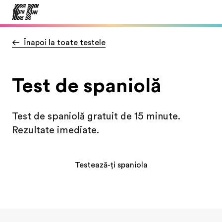
Înapoi la toate testele
Home
Welcome to EF
Test de spaniolă
Offices
Find an office near you
Test de spaniolă gratuit de 15 minute.
About us
Rezultate imediate.
Who we are
Careers
Testează-ți spaniola
Join the team