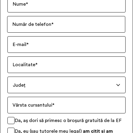
Nume
*
Număr de telefon
*
E-mail
*
Localitate
*
Județ
Vârsta cursantului
*
Da, aș dori să primesc o broșură gratuită de la EF
Da, eu (sau tutorele meu legal)
am citit și am