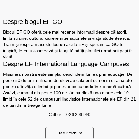
Despre blogul EF GO
Blogul EF GO oferă cele mai recente informații despre călătorii,
limbi străine, cultură, cariere internaționale și viața studențească.
Trăim și respirăm aceste lucruri aici la EF și sperăm că GO te
inspiră, te entuziasmează și te ajută să îți planifici următorii pași în
viață.
Despre EF International Language Campuses
Misiunea noastră este simplă: deschidem lumea prin educație. De
peste 50 de ani, milioane de elevi au călătorit cu noi în străinătate
pentru a învăța o limbă și pentru a se cufunda într-o nouă cultură.
Astăzi, cursanți din peste 100 de țări studiază una dintre cele 10
limbi în cele 52 de campusuri lingvistice internaționale ale EF din 21
de țări din întreaga lume.
Call us:
0726 206 990
Free Brochure