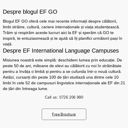
Despre blogul EF GO
Blogul EF GO oferă cele mai recente informații despre călătorii,
limbi străine, cultură, cariere internaționale și viața studențească.
Trăim și respirăm aceste lucruri aici la EF și sperăm că GO te
inspiră, te entuziasmează și te ajută să îți planifici următorii pași în
viață.
Despre EF International Language Campuses
Misiunea noastră este simplă: deschidem lumea prin educație. De
peste 50 de ani, milioane de elevi au călătorit cu noi în străinătate
pentru a învăța o limbă și pentru a se cufunda într-o nouă cultură.
Astăzi, cursanți din peste 100 de țări studiază una dintre cele 10
limbi în cele 52 de campusuri lingvistice internaționale ale EF din 21
de țări din întreaga lume.
Call us:
0726 206 990
Free Brochure