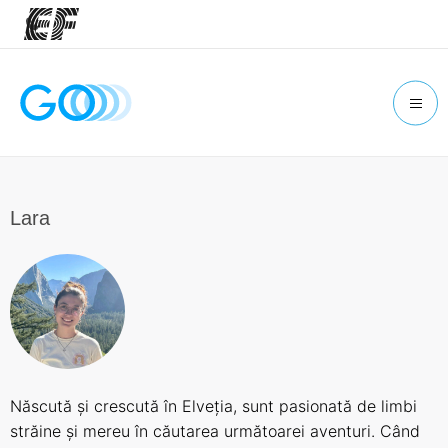
Home
Welcome to EF
Offices
Find an office near you
Lara
About us
Who we are
Careers
Join the team
Născută și crescută în Elveția, sunt pasionată de limbi
străine și mereu în căutarea următoarei aventuri. Când