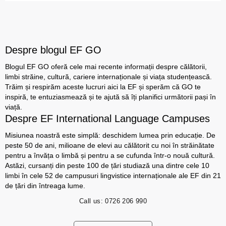
Despre blogul EF GO
Blogul EF GO oferă cele mai recente informații despre călătorii,
limbi străine, cultură, cariere internaționale și viața studențească.
Trăim și respirăm aceste lucruri aici la EF și sperăm că GO te
inspiră, te entuziasmează și te ajută să îți planifici următorii pași în
viață.
Despre EF International Language Campuses
Misiunea noastră este simplă: deschidem lumea prin educație. De
peste 50 de ani, milioane de elevi au călătorit cu noi în străinătate
pentru a învăța o limbă și pentru a se cufunda într-o nouă cultură.
Astăzi, cursanți din peste 100 de țări studiază una dintre cele 10
limbi în cele 52 de campusuri lingvistice internaționale ale EF din 21
de țări din întreaga lume.
Call us:
0726 206 990