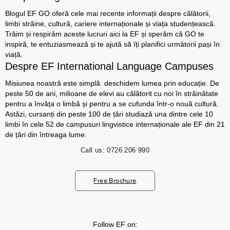
Blogul EF GO oferă cele mai recente informații despre călătorii,
limbi străine, cultură, cariere internaționale și viața studențească.
Trăim și respirăm aceste lucruri aici la EF și sperăm că GO te
inspiră, te entuziasmează și te ajută să îți planifici următorii pași în
viață.
Despre EF International Language Campuses
Misiunea noastră este simplă: deschidem lumea prin educație. De
peste 50 de ani, milioane de elevi au călătorit cu noi în străinătate
pentru a învăța o limbă și pentru a se cufunda într-o nouă cultură.
Astăzi, cursanți din peste 100 de țări studiază una dintre cele 10
limbi în cele 52 de campusuri lingvistice internaționale ale EF din 21
de țări din întreaga lume.
Call us:
0726 206 990
Free Brochure
Follow EF on: