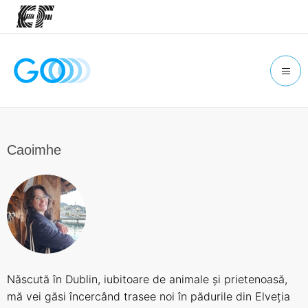
Home
Welcome to EF
Offices
Find an office near you
Caoimhe
About us
Who we are
Careers
Join the team
Născută în Dublin, iubitoare de animale și prietenoasă,
mă vei găsi încercând trasee noi în pădurile din Elveția