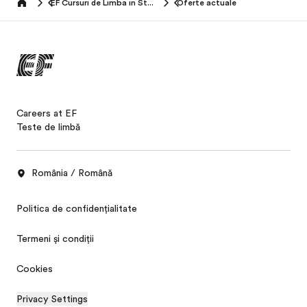
EF Cursuri de Limba in Strainatate (+16 ani)
Oferte actuale
Home
Careers at EF
Teste de limbă
România / Română
Politica de confidențialitate
Termeni și condiții
Cookies
Privacy Settings